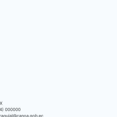
XX
 4) 000000
rraquial@canoa.gob.ec