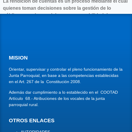
La rendición de cuentas es un proceso mediante el cual
quienes toman decisiones sobre la gestión de lo
público, cumplen su deber y responsabilidad de
explicar, dar a conocer o responder a la ciudadanía
sobre el manejo de lo público y sus resultados
logrados: La ciudadanía evalúa dicha gestión o manejo.
MISION
Orientar, supervisar y controlar el pleno funcionamiento de la
Junta Parroquial, en base a las competencias establecidas
en el Art. 267 de la Constitución 2008.
Además dar cumplimiento a lo establecido en el COOTAD
Artículo 68.- Atribuciones de los vocales de la junta
parroquial rural.
OTROS ENLACES